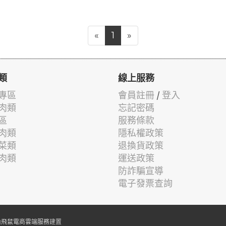
«
1
»
類
線上服務
專區
會員註冊
/
登入
肉類
忘記密碼
區
服務條款
肉類
隱私權政策
菜類
退換貨政策
肉類
運送政策
防詐騙宣導
電子發票查詢
由
飛鼠電商雲端服務
建置