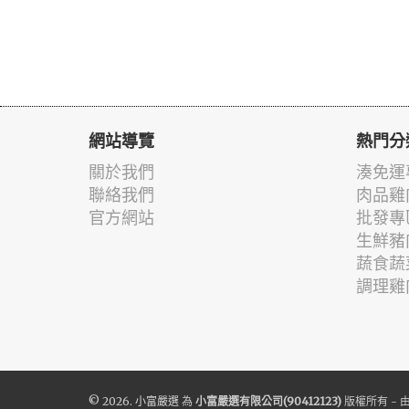
網站導覽
熱門分
關於我們
湊免運
聯絡我們
肉品雞
官方網站
批發專
生鮮豬
蔬食蔬
調理雞
© 2026.
小富嚴選
為
小富嚴選有限公司(90412123)
版權所有 - 