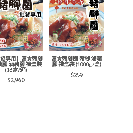
發專用】富貴豬腳
富貴豬腳圈 豬腳 滷豬
豬腳 滷豬腳 禮盒裝
腳 禮盒裝 (1000g/盒)
(16盒/箱)
$259
$2,960