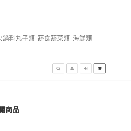
火鍋料丸子類
蔬食蔬菜類
海鮮類
搜尋
關商品