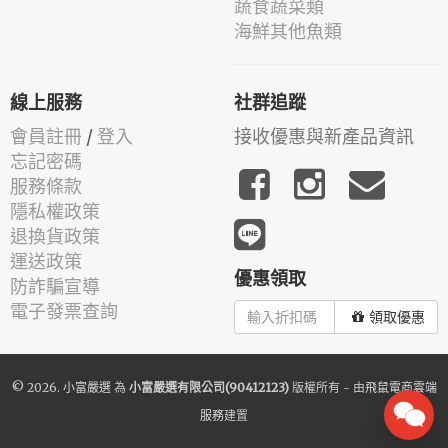
蔬食蔬菜類
海鮮其他魚類
線上服務
社群追蹤
會員註冊
/
登入
接收優惠與新產品資訊
忘記密碼
服務條款
隱私權政策
退換貨政策
運送政策
優惠領取
防詐騙宣導
電子發票查詢
領取優惠
© 2026.
小富嚴選
為
小富嚴選有限公司(90412123)
版權所有 - 由
飛鼠電商雲端
服務
建置