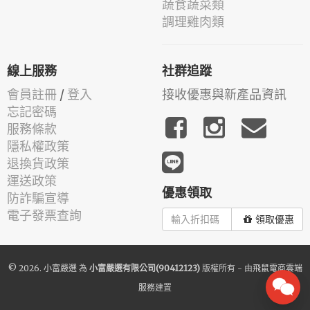
蔬食蔬菜類
調理雞肉類
線上服務
社群追蹤
會員註冊
/
登入
接收優惠與新產品資訊
忘記密碼
服務條款
隱私權政策
退換貨政策
運送政策
優惠領取
防詐騙宣導
電子發票查詢
領取優惠
© 2026.
小富嚴選
為
小富嚴選有限公司(90412123)
版權所有 - 由
飛鼠電商雲端
服務
建置