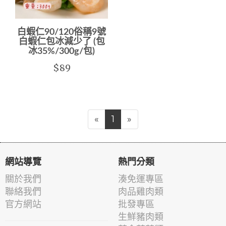
白蝦仁90/120俗稱9號
白蝦仁包冰減少了 (包
冰35%/300g/包)
$89
«
1
»
網站導覽
熱門分類
關於我們
湊免運專區
聯絡我們
肉品雞肉類
官方網站
批發專區
生鮮豬肉類