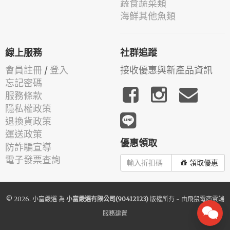
蔬食蔬菜類
海鮮其他魚類
線上服務
社群追蹤
會員註冊
/
登入
接收優惠與新產品資訊
忘記密碼
服務條款
隱私權政策
退換貨政策
運送政策
優惠領取
防詐騙宣導
電子發票查詢
領取優惠
© 2026.
小富嚴選
為
小富嚴選有限公司(90412123)
版權所有 - 由
飛鼠電商雲端
服務
建置