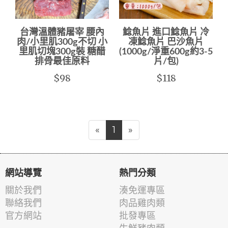
台灣溫體豬屠宰 腰內
鯰魚片 進口鯰魚片 冷
肉/小里肌300g不切 小
凍鯰魚片 巴沙魚片
里肌切塊300g裝 糖醋
(1000g/淨重600g約3-5
排骨最佳原料
片/包)
$98
$118
«
1
»
網站導覽
熱門分類
關於我們
湊免運專區
聯絡我們
肉品雞肉類
官方網站
批發專區