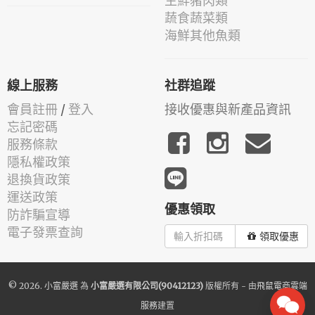
生鮮豬肉類
蔬食蔬菜類
海鮮其他魚類
線上服務
社群追蹤
會員註冊
/
登入
接收優惠與新產品資訊
忘記密碼
服務條款
隱私權政策
退換貨政策
運送政策
優惠領取
防詐騙宣導
電子發票查詢
領取優惠
© 2026.
小富嚴選
為
小富嚴選有限公司(90412123)
版權所有 - 由
飛鼠電商雲端
服務
建置