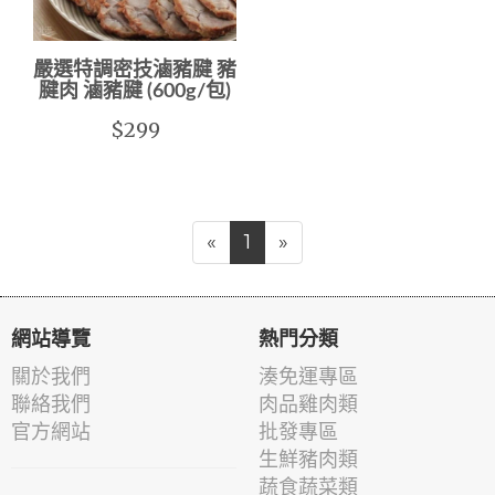
嚴選特調密技滷豬腱 豬
腱肉 滷豬腱 (600g/包)
$299
«
1
»
網站導覽
熱門分類
關於我們
湊免運專區
聯絡我們
肉品雞肉類
官方網站
批發專區
生鮮豬肉類
蔬食蔬菜類