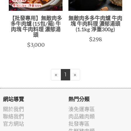
【批發專用】無敵肉多
無敵肉多多牛肉爐 牛肉
多牛肉爐 (15包/箱) 牛
塊 牛肉料理 濃郁湯頭
肉塊 牛肉料理 濃郁湯
(1.1kg 淨重300g)
頭
$298
$3,000
«
1
»
網站導覽
熱門分類
關於我們
湊免運專區
聯絡我們
肉品雞肉類
官方網站
批發專區