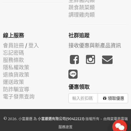
生鮮豬肉類
蔬食蔬菜類
調理雞肉類
線上服務
社群追蹤
會員註冊
/
登入
接收優惠與新產品資訊
忘記密碼
服務條款
隱私權政策
退換貨政策
運送政策
優惠領取
防詐騙宣導
電子發票查詢
領取優惠
© 2026.
小富嚴選
為
小富嚴選有限公司(90412123)
版權所有 - 由
飛鼠電商雲端
服務
建置