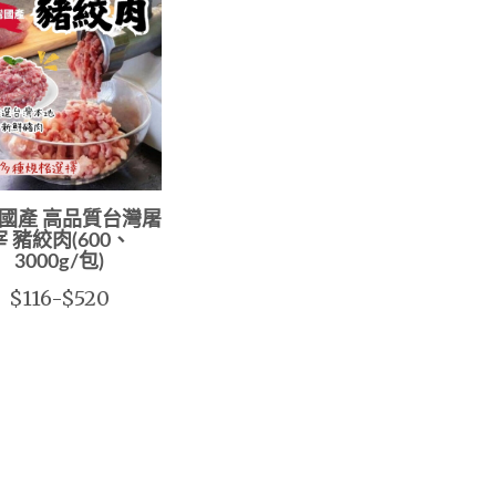
國產 高品質台灣屠
宰 豬絞肉(600、
3000g/包)
$116-$520