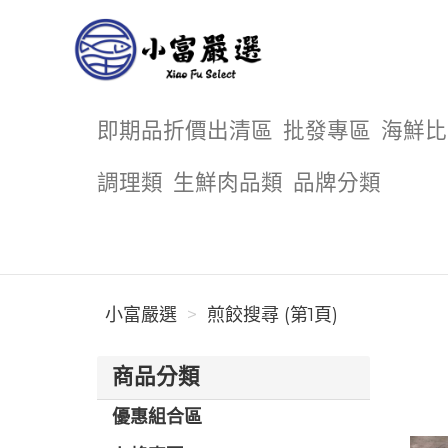
小富嚴選
即期品折價出清區
批發專區
海鮮比
調理類
生鮮肉品類
品牌分類
小富嚴選
煎餃搜尋 (第1頁)
商品分類
優惠組合區