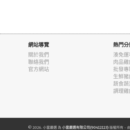
網站導覽
熱門分
關於我們
湊免運
聯絡我們
肉品雞
官方網站
批發專
生鮮豬
蔬食蔬
調理雞
© 2026.
小富嚴選
為
小富嚴選有限公司(90412123)
版權所有 - 