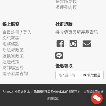
蔬食蔬菜類
調理雞肉類
線上服務
社群追蹤
會員註冊
/
登入
接收優惠與新產品資訊
忘記密碼
服務條款
隱私權政策
退換貨政策
運送政策
優惠領取
防詐騙宣導
電子發票查詢
領取優惠
© 2026.
小富嚴選
為
小富嚴選有限公司(90412123)
版權所有 - 由
飛鼠電商雲端
服務
建置