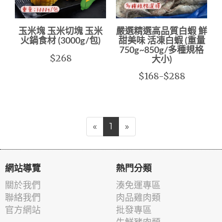
玉米塊 玉米切塊 玉米
嚴選精選高品質白蝦 鮮
火鍋食材 (3000g/包)
甜美味 活凍白蝦 (重量
750g~850g/多種規格
$268
大小)
$168-$288
«
1
»
網站導覽
熱門分類
關於我們
湊免運專區
聯絡我們
肉品雞肉類
官方網站
批發專區