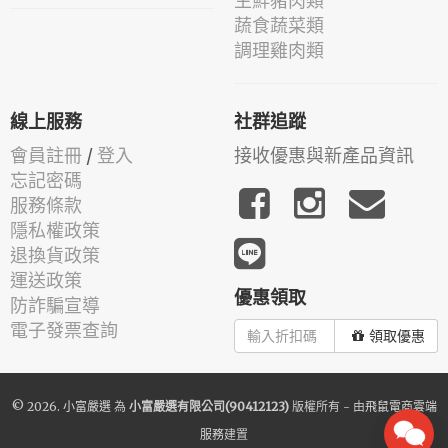
生鮮豬肉類
蔬食蔬菜類
調理雞肉類
線上服務
社群追蹤
會員註冊
/
登入
接收優惠與新產品資訊
忘記密碼
服務條款
隱私權政策
退換貨政策
運送政策
優惠領取
防詐騙宣導
電子發票查詢
領取優惠
© 2026.
小富嚴選
為
小富嚴選有限公司(90412123)
版權所有 - 由
飛鼠電商雲端
服務
建置