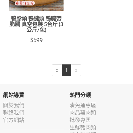
鴨胗頭 鴨腱頭 鴨腱帶
脆腸 真空包裝 5台斤 (3
公斤/包)
$599
«
1
»
網站導覽
熱門分類
關於我們
湊免運專區
聯絡我們
肉品雞肉類
官方網站
批發專區
生鮮豬肉類