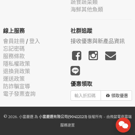
蔬食蔬菜類
海鮮其他魚類
線上服務
社群追蹤
會員註冊
/
登入
接收優惠與新產品資訊
忘記密碼
服務條款
隱私權政策
退換貨政策
運送政策
優惠領取
防詐騙宣導
電子發票查詢
領取優惠
© 2026.
小富嚴選
為
小富嚴選有限公司(90412123)
版權所有 - 由
飛鼠電商雲端
服務
建置