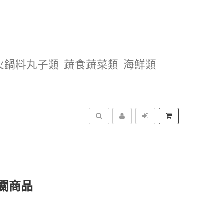
火鍋料丸子類
蔬食蔬菜類
海鮮類
搜尋
關商品