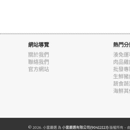
網站導覽
熱門分
關於我們
湊免運
聯絡我們
肉品雞
官方網站
批發專
生鮮豬
蔬食蔬
海鮮其
© 2026.
小富嚴選
為
小富嚴選有限公司(90412123)
版權所有 - 