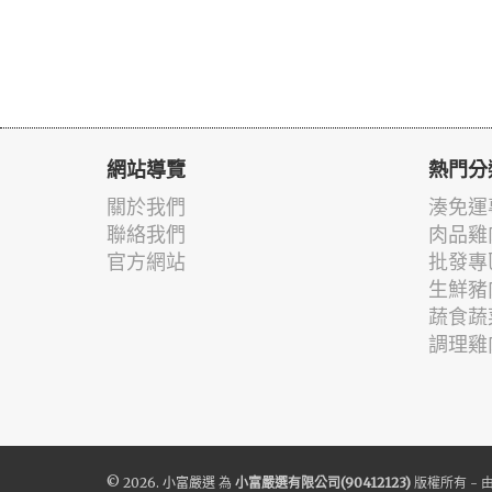
網站導覽
熱門分
關於我們
湊免運
聯絡我們
肉品雞
官方網站
批發專
生鮮豬
蔬食蔬
調理雞
© 2026.
小富嚴選
為
小富嚴選有限公司(90412123)
版權所有 - 