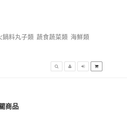
火鍋料丸子類
蔬食蔬菜類
海鮮類
搜尋
關商品