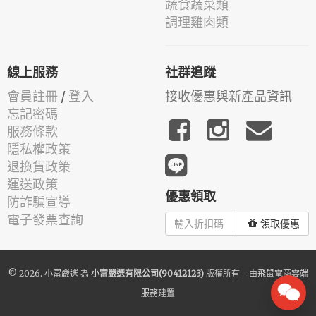
蔬食蔬菜類
調理雞肉類
線上服務
社群追蹤
會員註冊
/
登入
接收優惠與新產品資訊
忘記密碼
服務條款
隱私權政策
退換貨政策
運送政策
優惠領取
防詐騙宣導
電子發票查詢
領取優惠
© 2026.
小富嚴選
為
小富嚴選有限公司(90412123)
版權所有 - 由
飛鼠電商雲端
服務
建置