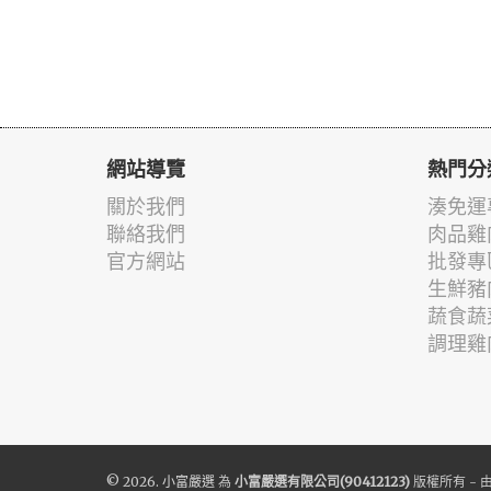
網站導覽
熱門分
關於我們
湊免運
聯絡我們
肉品雞
官方網站
批發專
生鮮豬
蔬食蔬
調理雞
© 2026.
小富嚴選
為
小富嚴選有限公司(90412123)
版權所有 - 