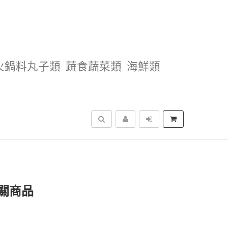
火鍋料丸子類
蔬食蔬菜類
海鮮類
搜尋
關商品