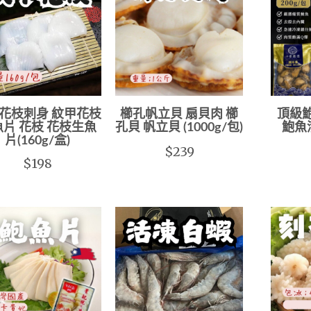
花枝刺身 紋甲花枝
櫛孔帆立貝 扇貝肉 櫛
頂級
片 花枝 花枝生魚
孔貝 帆立貝 (1000g/包)
鮑魚清
片(160g/盒)
$239
$198