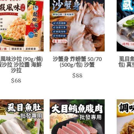
風味沙拉 (90g/條)
沙蟹身 炸螃蟹 50/70
虱目魚皮
沙拉 沙拉醬 海鮮
(500g/包) 沙蟹
包) 
沙拉
$88
$68