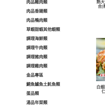
肉品雞肉類
熟大
合)
肉品香腸類
肉品鴨肉類
草蝦甜蝦其他蝦類
調理海鮮類
調理牛肉類
調理豬肉類
調理雞肉類
金品專區
鯛魚鱸魚土魠魚類
白蝦
仁
蛋品類
湯品年菜類