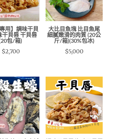
專用】調味干貝
大比目魚塊 比目魚尾
味干貝唇 干貝唇
細膩嫩滑的肉質 (20公
(20包/箱)
斤/箱)(30%包冰)
$2,700
$5,000