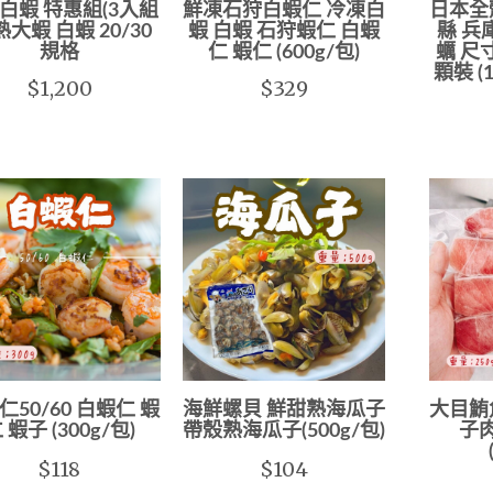
白蝦 特惠組(3入組
鮮凍石狩白蝦仁 冷凍白
日本全
熟大蝦 白蝦 20/30
蝦 白蝦 石狩蝦仁 白蝦
縣 兵
規格
仁 蝦仁 (600g/包)
蠣 尺寸L
顆裝 (1
$1,200
$329
仁50/60 白蝦仁 蝦
海鮮螺貝 鮮甜熟海瓜子
大目鮪
 蝦子 (300g/包)
帶殼熟海瓜子(500g/包)
子
$118
$104