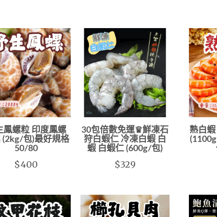
生鳳螺粒 印度鳳螺
30包倍數免運♛鮮凍石
熟白蝦 
 (2kg/包)最好規格
狩白蝦仁 冷凍白蝦 白
(1100
50/80
蝦 白蝦仁 (600g/包)
$400
$329