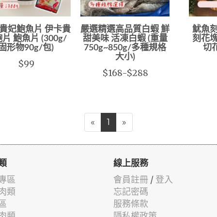
貴妃鮑魚片 伊卡貴
嚴選精選高品質白蝦 鮮
魷魚刻
片 鮑魚片 (300g/
甜美味 活凍白蝦 (重量
刻花塊
固形物90g/包)
750g~850g/多種規格
切花
大小)
$99
$168-$288
«
1
»
類
線上服務
專區
會員註冊
/
登入
肉類
忘記密碼
區
服務條款
肉類
隱私權政策