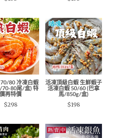
70/80 冷凍白蝦
活凍頂級白蝦 生鮮蝦子
g/70-80尾/盒) 特
活凍白蝦 50/60 (巴拿
價再特價
馬/850g/盒)
$298
$198