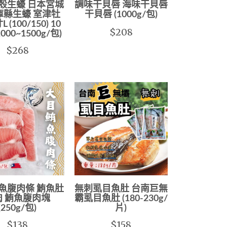
殼生蠔 日本宮城
調味干貝唇 海味干貝唇
庫縣生蠔 室津牡
干貝唇 (1000g/包)
 (100/150) 10
$208
000~1500g/包)
$268
魚腹肉條 鮪魚肚
無刺虱目魚肚 台南巨無
肉 鮪魚腹肉塊
霸虱目魚肚 (180-230g/
(250g/包)
片)
$138
$158