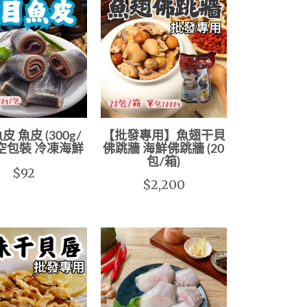
 魚皮 (300g/
【批發專用】魚翅干貝
真空包裝 冷凍海鮮
佛跳牆 海鮮佛跳牆 (20
包/箱)
$92
$2,200