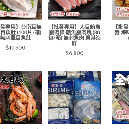
發專用】台南巨無
【批發專用】大目鮪魚
【批發
目魚肚 (100片/箱)
腹肉條 鮪魚腹肉塊 (80
唇 海
無刺虱目魚肚
包/箱) 無刺魚肉 東港海
鮮
$10,500
$6,800