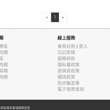
«
1
»
類
線上服務
專區
會員註冊
/
登入
肉類
忘記密碼
區
服務條款
肉類
隱私權政策
菜類
退換貨政策
肉類
運送政策
防詐騙宣導
電子發票查詢
由
飛鼠電商雲端服務
建置