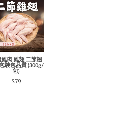
雞肉 雞翅 二節翅
包裝包品質 (300g/
包)
$79