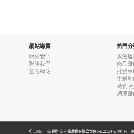
網站導覽
熱門分
關於我們
湊免運
聯絡我們
肉品雞
官方網站
批發專
生鮮豬
蔬食蔬
調理雞
© 2026.
小富嚴選
為
小富嚴選有限公司(90412123)
版權所有 - 