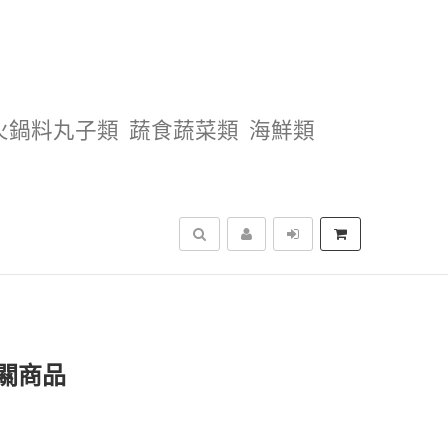
火鍋料丸子類
蔬食蔬菜類
海鮮類
搜尋
關商品