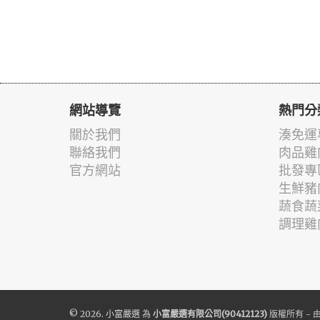
網站導覽
熱門分
關於我們
湊免運
聯絡我們
肉品雞
官方網站
批發專
生鮮豬
蔬食蔬
調理雞
© 2026.
小富嚴選
為
小富嚴選有限公司(90412123)
版權所有 - 