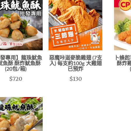
發專用】龍珠魷魚
惡魔咔滋麥脆雞翅 (7支
卜蜂起
魷魚酥 酥炸魷魚酥
入) 每支約100g 大雞翅
酥炸
(20包/箱)
已預炸
$720
$130