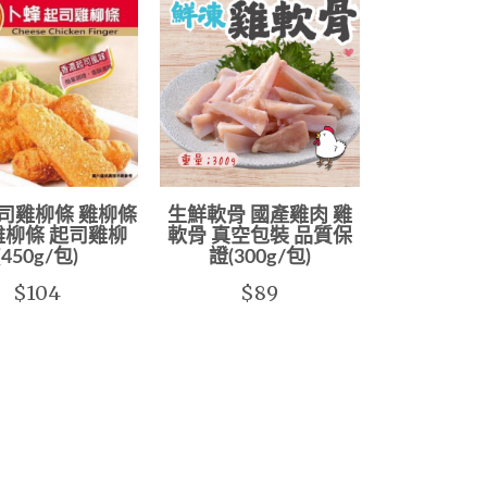
司雞柳條 雞柳條
生鮮軟骨 國產雞肉 雞
雞柳條 起司雞柳
軟骨 真空包裝 品質保
(450g/包)
證(300g/包)
$104
$89