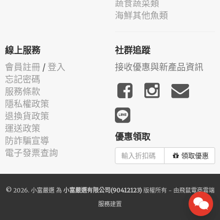
蔬食蔬菜類
海鮮其他魚類
線上服務
社群追蹤
會員註冊
/
登入
接收優惠與新產品資訊
忘記密碼
服務條款
隱私權政策
退換貨政策
運送政策
優惠領取
防詐騙宣導
電子發票查詢
領取優惠
© 2026.
小富嚴選
為
小富嚴選有限公司(90412123)
版權所有 - 由
飛鼠電商雲端
服務
建置