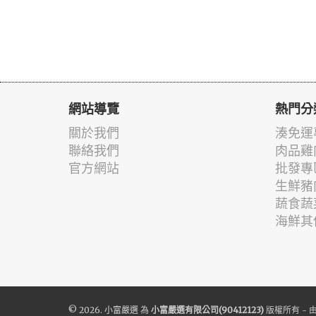
網站導覽
熱門分
關於我們
湊免運
聯絡我們
肉品雞
官方網站
批發專
生鮮豬
蔬食蔬
海鮮其
© 2026.
小富嚴選
為
小富嚴選有限公司(90412123)
版權所有 - 