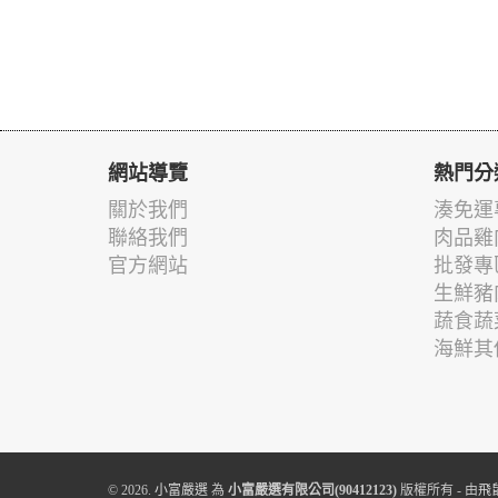
網站導覽
熱門分
關於我們
湊免運
聯絡我們
肉品雞
官方網站
批發專
生鮮豬
蔬食蔬
海鮮其
© 2026.
小富嚴選
為
小富嚴選有限公司(90412123)
版權所有 - 由
飛