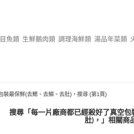
目魚類
生鮮鵝肉類
調理海鮮類
湯品年菜類
裝最保鮮(去鰓、去鱗、去肚)，搜尋 (第1頁)
搜尋「每一片廠商都已經殺好了真空包
肚)，」相關商