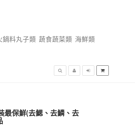
火鍋料丸子類
蔬食蔬菜類
海鮮類
搜尋
裝最保鮮(去鰓、去鱗、去
品