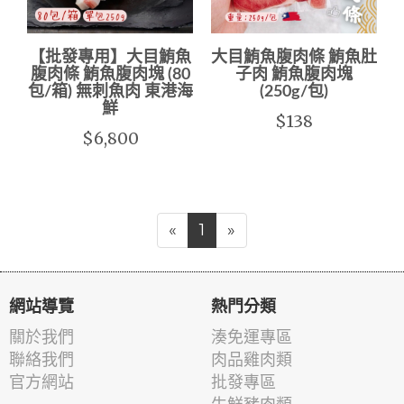
【批發專用】大目鮪魚
大目鮪魚腹肉條 鮪魚肚
腹肉條 鮪魚腹肉塊 (80
子肉 鮪魚腹肉塊
包/箱) 無刺魚肉 東港海
(250g/包)
鮮
$138
$6,800
«
1
»
網站導覽
熱門分類
關於我們
湊免運專區
聯絡我們
肉品雞肉類
官方網站
批發專區