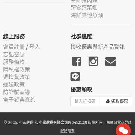
生鮮豬肉類
蔬食蔬菜類
海鮮其他魚類
線上服務
社群追蹤
會員註冊
/
登入
接收優惠與新產品資訊
忘記密碼
服務條款
隱私權政策
退換貨政策
運送政策
優惠領取
防詐騙宣導
電子發票查詢
領取優惠
© 2026.
小富嚴選
為
小富嚴選有限公司(90412123)
版權所有 - 由
飛鼠電商雲端
服務
建置