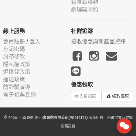
蔬食蔬菜類
調理雞肉類
線上服務
社群追蹤
會員註冊
/
登入
接收優惠與新產品資訊
忘記密碼
服務條款
隱私權政策
退換貨政策
運送政策
優惠領取
防詐騙宣導
電子發票查詢
領取優惠
© 2026.
小富嚴選
為
小富嚴選有限公司(90412123)
版權所有 - 由
飛鼠電商雲端
服務
建置