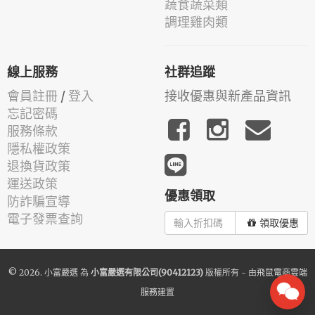
蔬食蔬菜類
調理雞肉類
線上服務
社群追蹤
會員註冊
/
登入
接收優惠與新產品資訊
忘記密碼
服務條款
隱私權政策
退換貨政策
運送政策
優惠領取
防詐騙宣導
電子發票查詢
領取優惠
© 2026.
小富嚴選
為
小富嚴選有限公司(90412123)
版權所有 - 由
飛鼠電商雲端
服務
建置