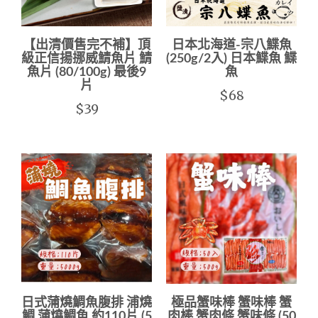
【出清價售完不補】頂
日本北海道-宗八鰈魚
級正信揚挪威鯖魚片 鯖
(250g/2入) 日本鰈魚 鰈
魚片 (80/100g) 最後9
魚
片
$68
$39
日式蒲燒鯛魚腹排 浦燒
極品蟹味棒 蟹味棒 蟹
鯛 蒲燒鯛魚 約110片 (5
肉棒 蟹肉條 蟹味條 (50