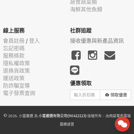
蔬食蔬菜類
海鮮其他魚類
線上服務
社群追蹤
會員註冊
/
登入
接收優惠與新產品資訊
忘記密碼
服務條款
隱私權政策
退換貨政策
運送政策
優惠領取
防詐騙宣導
電子發票查詢
領取優惠
© 2026.
小富嚴選
為
小富嚴選有限公司(90412123)
版權所有 - 由
飛鼠電商雲端
服務
建置