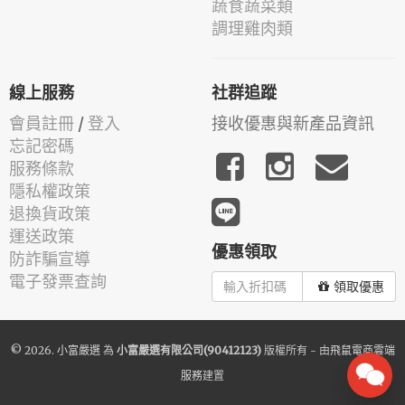
蔬食蔬菜類
調理雞肉類
線上服務
社群追蹤
會員註冊
/
登入
接收優惠與新產品資訊
忘記密碼
服務條款
隱私權政策
退換貨政策
運送政策
優惠領取
防詐騙宣導
電子發票查詢
領取優惠
© 2026.
小富嚴選
為
小富嚴選有限公司(90412123)
版權所有 - 由
飛鼠電商雲端
服務
建置