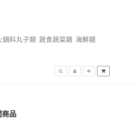
火鍋料丸子類
蔬食蔬菜類
海鮮類
搜尋
關商品