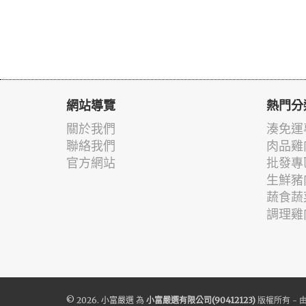
網站導覽
熱門分
關於我們
湊免運
聯絡我們
肉品雞
官方網站
批發專
生鮮豬
蔬食蔬
調理雞
© 2026.
小富嚴選
為
小富嚴選有限公司(90412123)
版權所有 - 