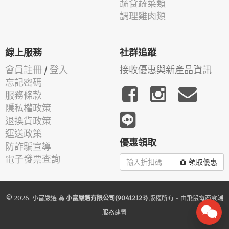
蔬食蔬菜類
調理雞肉類
線上服務
社群追蹤
會員註冊
/
登入
接收優惠與新產品資訊
忘記密碼
服務條款
隱私權政策
退換貨政策
運送政策
優惠領取
防詐騙宣導
電子發票查詢
領取優惠
© 2026.
小富嚴選
為
小富嚴選有限公司(90412123)
版權所有 - 由
飛鼠電商雲端
服務
建置