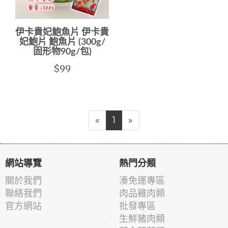
伊卡貴妃鮑魚片 伊卡貴
妃鮑片 鮑魚片 (300g/
固形物90g/包)
$99
«
1
»
網站導覽
熱門分類
關於我們
湊免運專區
聯絡我們
肉品雞肉類
官方網站
批發專區
生鮮豬肉類