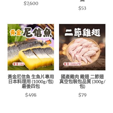
$7,600
$53
黃金尼信魚 生魚片專用
國產雞肉 雞翅 二節翅
日本料理用 (1000g/包)
真空包裝包品質 (300g/
最後四包
包)
$498
$79