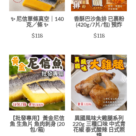
✨ 尼信單條真空｜140
香酥巴沙魚排 已裹粉
克／條 ✨
(420g/7片/包) 預炸
$118
$118
【批發專用】黃金尼信
異國風味大雞腿系列
魚 生魚片 魚肉刺身 (20
220g 三種口味 中式青
包/箱)
花椒 泰式酸辣 日式照
燒