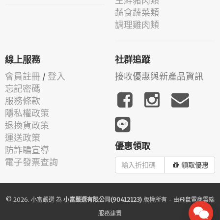
生鮮豬肉類
蔬食蔬菜類
調理雞肉類
線上服務
社群追蹤
會員註冊
/
登入
接收優惠與新產品資訊
忘記密碼
服務條款
隱私權政策
退換貨政策
運送政策
優惠領取
防詐騙宣導
電子發票查詢
領取優惠
© 2026.
小富嚴選
為
小富嚴選有限公司(90412123)
版權所有 - 由
飛鼠電商雲端
服務
建置