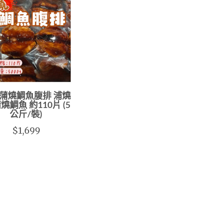
蒲燒鯛魚腹排 浦燒
燒鯛魚 約110片 (5
公斤/裝)
$1,699