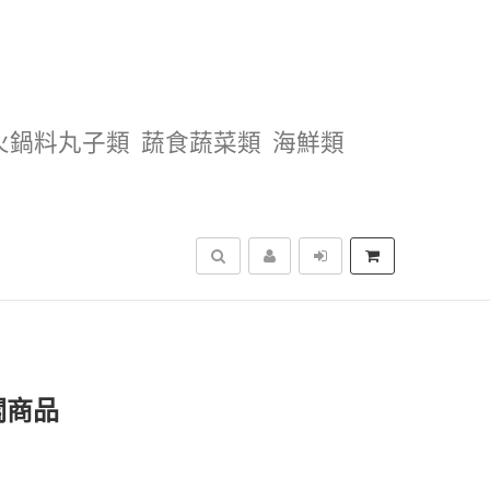
火鍋料丸子類
蔬食蔬菜類
海鮮類
搜尋
關商品