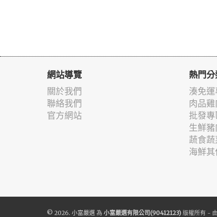
網站導覽
熱門分
關於我們
湊免運
聯絡我們
肉品雞
官方網站
批發專
生鮮豬
蔬食蔬
海鮮其
© 2026.
小富嚴選
為
小富嚴選有限公司(90412123)
版權所有 - 