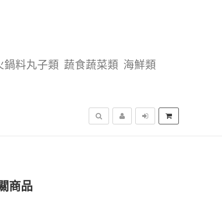
火鍋料丸子類
蔬食蔬菜類
海鮮類
搜尋
關商品