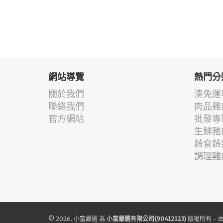
網站導覽
熱門分
關於我們
湊免運
聯絡我們
肉品雞
官方網站
批發專
生鮮豬
蔬食蔬
調理雞
© 2026.
小富嚴選
為
小富嚴選有限公司(90412123)
版權所有 - 