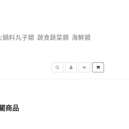
火鍋料丸子類
蔬食蔬菜類
海鮮類
搜尋
關商品