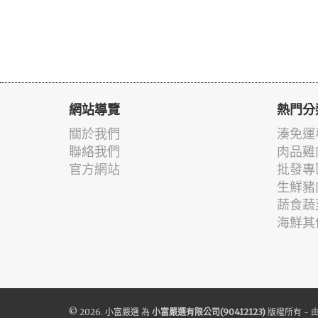
網站導覽
熱門分
關於我們
湊免運
聯絡我們
肉品雞
官方網站
批發專
生鮮豬
蔬食蔬
海鮮其
© 2026.
小富嚴選
為
小富嚴選有限公司(90412123)
版權所有 - 