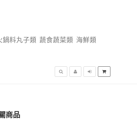
火鍋料丸子類
蔬食蔬菜類
海鮮類
搜尋
關商品