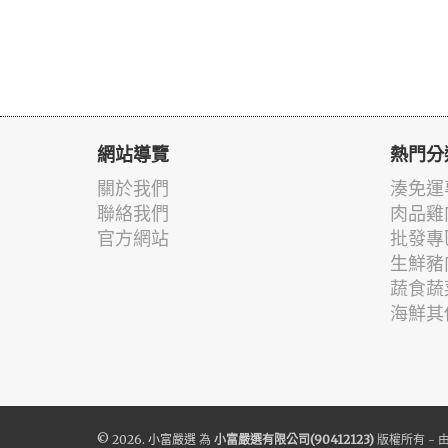
網站導覽
熱門分
關於我們
湊免運
聯絡我們
肉品雞
官方網站
批發專
生鮮豬
蔬食蔬
海鮮其
© 2026.
小富嚴選
為
小富嚴選有限公司(90412123)
版權所有 - 