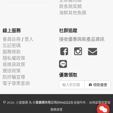
生鮮豬肉類
蔬食蔬菜類
海鮮其他魚類
線上服務
社群追蹤
會員註冊
/
登入
接收優惠與新產品資訊
忘記密碼
服務條款
隱私權政策
退換貨政策
運送政策
優惠領取
防詐騙宣導
電子發票查詢
領取優惠
© 2026.
小富嚴選
為
小富嚴選有限公司(90412123)
版權所有 - 由
飛鼠電商雲端
服務
建置