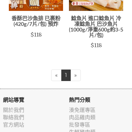
香酥巴沙魚排 已裹粉
鯰魚片 進口鯰魚片 冷
(420g/7片/包) 預炸
凍鯰魚片 巴沙魚片
(1000g/淨重600g約3-5
$118
片/包)
$118
«
1
»
網站導覽
熱門分類
關於我們
湊免運專區
聯絡我們
肉品雞肉類
官方網站
批發專區