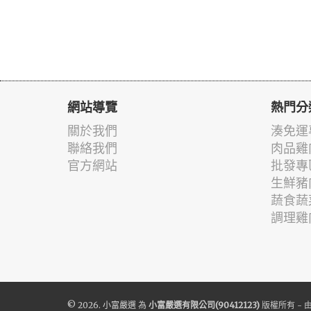
網站導覽
熱門分
關於我們
湊免運
聯絡我們
肉品雞
官方網站
批發專
生鮮豬
蔬食蔬
調理雞
© 2026.
小富嚴選
為
小富嚴選有限公司(90412123)
版權所有 - 