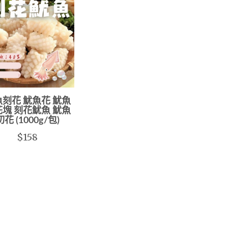
刻花 魷魚花 魷魚
塊 刻花魷魚 魷魚
切花 (1000g/包)
$158