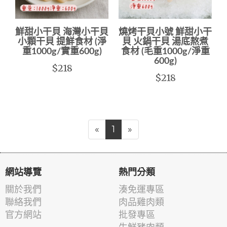
鮮甜小干貝 海灣小干貝
燒烤干貝小號 鮮甜小干
小顆干貝 提鮮食材 (淨
貝 火鍋干貝 湯底熬煮
重1000g/實重600g)
食材 (毛重1000g/淨重
600g)
$218
$218
«
1
»
網站導覽
熱門分類
關於我們
湊免運專區
聯絡我們
肉品雞肉類
官方網站
批發專區