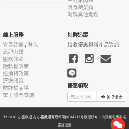
生鮮豬肉類
蔬食蔬菜類
海鮮其他魚類
線上服務
社群追蹤
會員註冊
/
登入
接收優惠與新產品資訊
忘記密碼
服務條款
隱私權政策
退換貨政策
運送政策
優惠領取
防詐騙宣導
電子發票查詢
領取優惠
© 2026.
小富嚴選
為
小富嚴選有限公司(90412123)
版權所有 - 由
飛鼠電商雲端
服務
建置