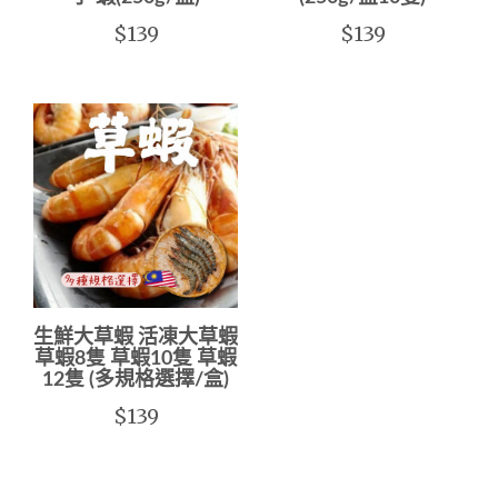
$139
$139
生鮮大草蝦 活凍大草蝦
草蝦8隻 草蝦10隻 草蝦
12隻 (多規格選擇/盒)
$139