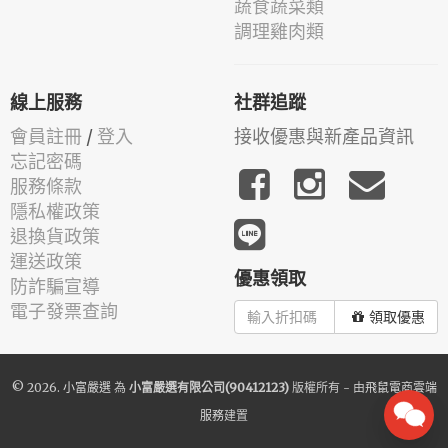
蔬食蔬菜類
調理雞肉類
線上服務
社群追蹤
會員註冊
/
登入
接收優惠與新產品資訊
忘記密碼
服務條款
隱私權政策
退換貨政策
運送政策
優惠領取
防詐騙宣導
電子發票查詢
領取優惠
© 2026.
小富嚴選
為
小富嚴選有限公司(90412123)
版權所有 - 由
飛鼠電商雲端
服務
建置