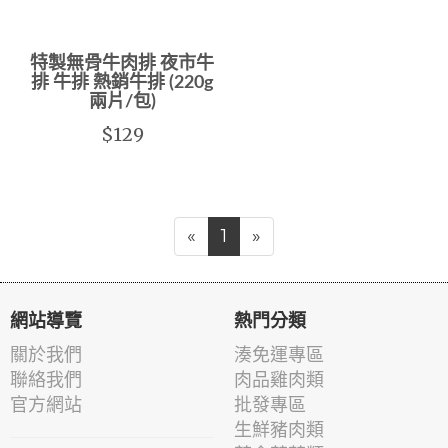
特製無骨牛肉排 夜市牛
排 牛排 熱銷牛排 (220g
兩片/包)
$129
«
1
»
網站導覽
熱門分類
關於我們
湊免運專區
聯絡我們
肉品雞肉類
官方網站
批發專區
生鮮豬肉類