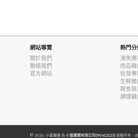
網站導覽
熱門分
關於我們
湊免運
聯絡我們
肉品雞
官方網站
批發專
生鮮豬
蔬食蔬
調理雞
© 2026.
小富嚴選
為
小富嚴選有限公司(90412123)
版權所有 - 