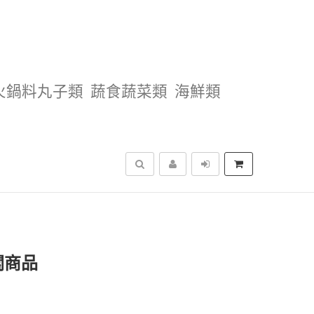
火鍋料丸子類
蔬食蔬菜類
海鮮類
搜尋
關商品