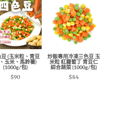
豆 (玉米粒、青豆
炒飯專用冷凍三色豆 玉
、玉米、馬鈴薯)
米粒 紅蘿蔔丁 青豆仁
(1000g/包)
綜合蔬菜 (1000g/包)
$90
$84