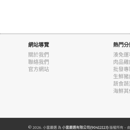
網站導覽
熱門分
關於我們
湊免運
聯絡我們
肉品雞
官方網站
批發專
生鮮豬
蔬食蔬
海鮮其
© 2026.
小富嚴選
為
小富嚴選有限公司(90412123)
版權所有 - 