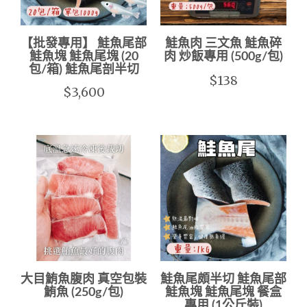
【批發專用】 鮭魚尾部
鮭魚肉 三文魚 鮭魚碎
鮭魚塊 鮭魚尾塊 (20
肉 炒飯專用 (500g/包)
包/箱) 鮭魚尾剖半切
$138
$3,600
大目鮪魚腹肉 真空包裝
鮭魚尾頗半切 鮭魚尾部
鮪魚 (250g/包)
鮭魚塊 鮭魚尾塊 餐盒
專用 (1公斤裝)