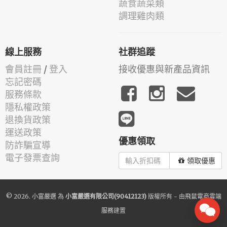
蔬食蔬菜類
調理雞肉類
線上服務
社群追蹤
會員註冊
/
登入
接收優惠與新產品資訊
忘記密碼
服務條款
隱私權政策
退換貨政策
運送政策
優惠領取
防詐騙宣導
電子發票查詢
領取優惠
© 2026.
小富嚴選
為
小富嚴選有限公司(90412123)
版權所有 - 由
飛鼠電商雲端
服務
建置