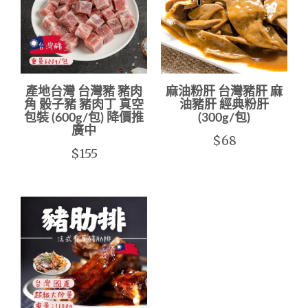
產地台灣 台灣豬 豬肉
麻油粉肝 台灣豬肝 麻
角 骰子豬 豬肉丁 真空
油豬肝 經典粉肝
包裝 (600g/包) 降價推
(300g/包)
廣中
$68
$155