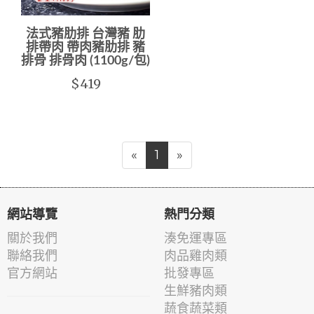
法式豬肋排 台灣豬 肋
排帶肉 帶肉豬肋排 豬
排骨 排骨肉 (1100g/包)
$419
«
1
»
網站導覽
熱門分類
關於我們
湊免運專區
聯絡我們
肉品雞肉類
官方網站
批發專區
生鮮豬肉類
蔬食蔬菜類