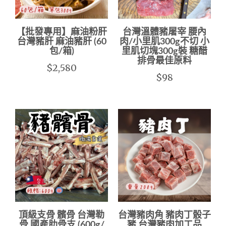
【批發專用】麻油粉肝
台灣溫體豬屠宰 腰內
台灣豬肝 麻油豬肝 (60
肉/小里肌300g不切 小
包/箱)
里肌切塊300g裝 糖醋
排骨最佳原料
$2,580
$98
頂級支骨 髕骨 台灣勒
台灣豬肉角 豬肉丁骰子
骨 國產肋骨支 (600g/
豬 台灣豬肉加工品