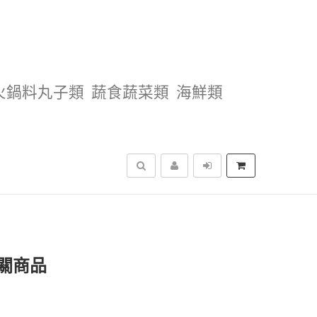
火鍋料丸子類
蔬食蔬菜類
海鮮類
搜尋
關商品