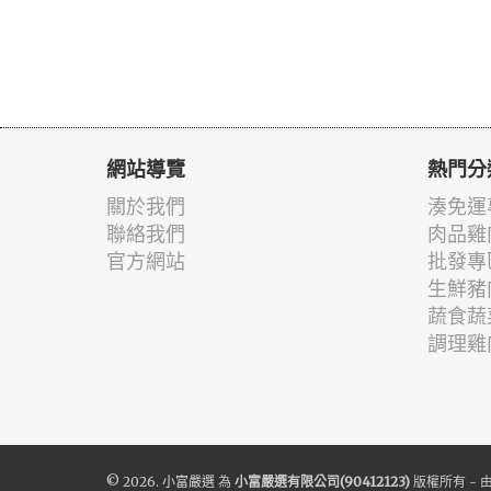
網站導覽
熱門分
關於我們
湊免運
聯絡我們
肉品雞
官方網站
批發專
生鮮豬
蔬食蔬
調理雞
© 2026.
小富嚴選
為
小富嚴選有限公司(90412123)
版權所有 - 