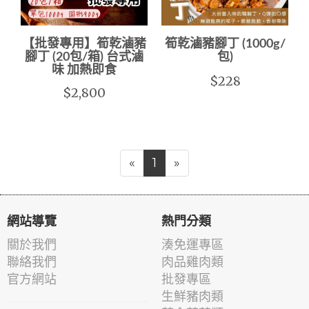
【批發專用】筍乾滷豬
筍乾滷豬腳丁 (1000g/
腳丁 (20包/箱) 台式滷
包)
味 加熱即食
$228
$2,800
«
1
»
網站導覽
熱門分類
關於我們
湊免運專區
聯絡我們
肉品雞肉類
官方網站
批發專區
生鮮豬肉類