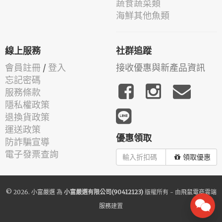
蔬食蔬菜類
海鮮其他魚類
線上服務
社群追蹤
會員註冊
/
登入
接收優惠與新產品資訊
忘記密碼
服務條款
隱私權政策
退換貨政策
運送政策
優惠領取
防詐騙宣導
電子發票查詢
領取優惠
© 2026.
小富嚴選
為
小富嚴選有限公司(90412123)
版權所有 - 由
飛鼠電商雲端
服務
建置