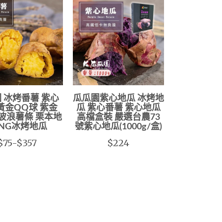
 冰烤番薯 紫心
瓜瓜園紫心地瓜 冰烤地
黃金QQ球 紫金
瓜 紫心番薯 紫心地瓜
 波浪薯條 栗本地
高檔盒裝 嚴選台農73
 NG冰烤地瓜
號紫心地瓜(1000g/盒)
$75-$357
$224