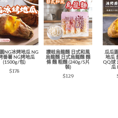
園NG冰烤地瓜 NG
讚岐烏龍麵 日式和風
瓜瓜園
烤番薯 NG烤地瓜
烏龍麵 日式烏龍麵 麵
地瓜 
(1500g/包)
條 麵 粗麵 (240g/5片
QQ球
裝)
瓜
$178
$129