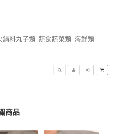
火鍋料丸子類
蔬食蔬菜類
海鮮類
搜尋
關商品