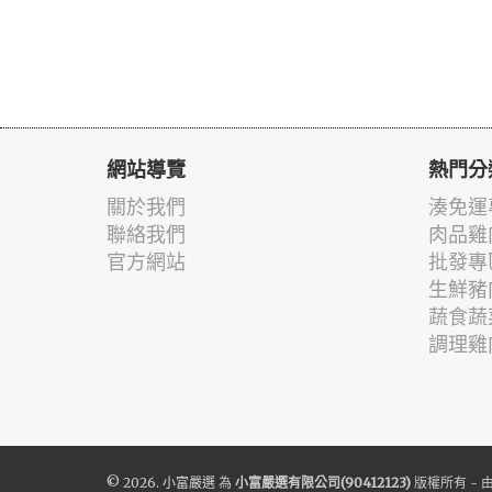
網站導覽
熱門分
關於我們
湊免運
聯絡我們
肉品雞
官方網站
批發專
生鮮豬
蔬食蔬
調理雞
© 2026.
小富嚴選
為
小富嚴選有限公司(90412123)
版權所有 - 