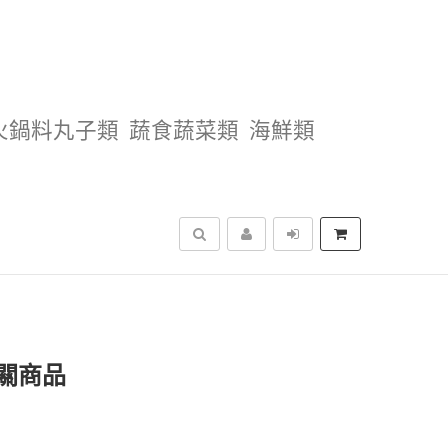
火鍋料丸子類
蔬食蔬菜類
海鮮類
搜尋
關商品