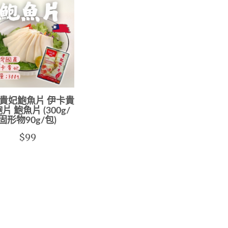
貴妃鮑魚片 伊卡貴
片 鮑魚片 (300g/
固形物90g/包)
$99