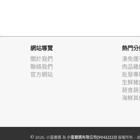
網站導覽
熱門分
關於我們
湊免運
聯絡我們
肉品雞
官方網站
批發專
生鮮豬
蔬食蔬
海鮮其
© 2026.
小富嚴選
為
小富嚴選有限公司(90412123)
版權所有 - 