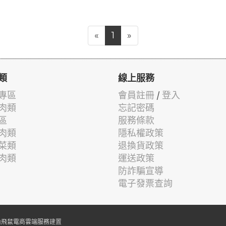
«
1
»
類
線上服務
專區
會員註冊
/
登入
肉類
忘記密碼
區
服務條款
肉類
隱私權政策
菜類
退換貨政策
肉類
運送政策
防詐騙宣導
電子發票查詢
由
飛鼠電商雲端服務
建置