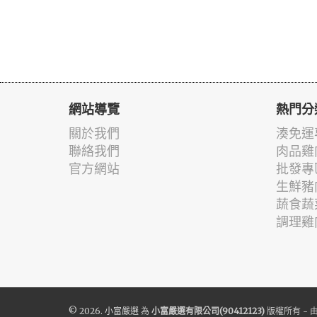
網站導覽
熱門分
關於我們
湊免運
聯絡我們
肉品雞
官方網站
批發專
生鮮豬
蔬食蔬
調理雞
© 2026.
小富嚴選
為
小富嚴選有限公司(90412123)
版權所有 - 