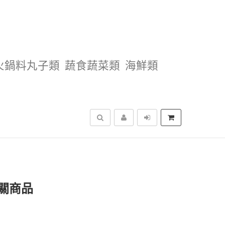
火鍋料丸子類
蔬食蔬菜類
海鮮類
搜尋
關商品